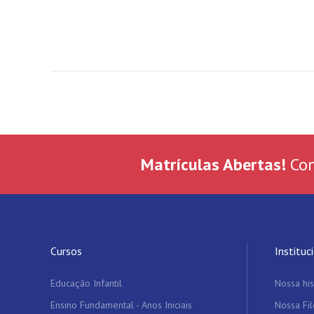
Matrículas Abertas!
Con
Cursos
Instituc
Educação Infantil
Nossa his
Ensino Fundamental - Anos Iniciais
Nossa Fil