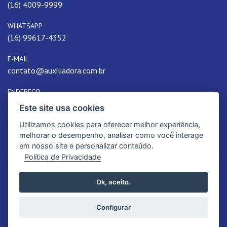
(16) 4009-9999
WHATSAPP
(16) 99617-4352
E-MAIL
contato@auxiliadora.com.br
ENDEREÇO
Duque de Caxias, 927, Ribeirão Preto, SP,
Este site usa cookies
Utilizamos cookies para oferecer melhor experiência,
melhorar o desempenho, analisar como você interage
em nosso site e personalizar conteúdo.
Política de Privacidade
© 2026. Colégio Auxiliadora | Educação de qualidade. Todos os Direitos
Ok, aceito.
Reservados.
Política de Privacidade
Configurar