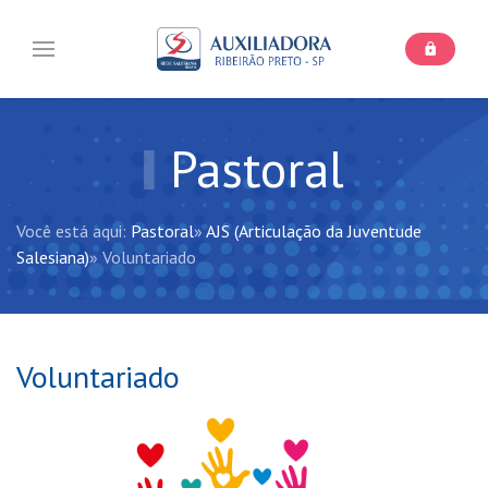
Pastoral
Você está aqui:
Pastoral
»
AJS (Articulação da Juventude
Salesiana)
»
Voluntariado
Voluntariado