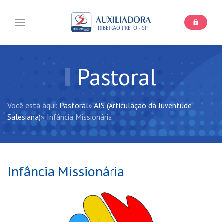
Pastoral
Você está aqui:
Pastoral
»
AJS (Articulação da Juventude
Salesiana)
»
Infância Missionária
Infância Missionária