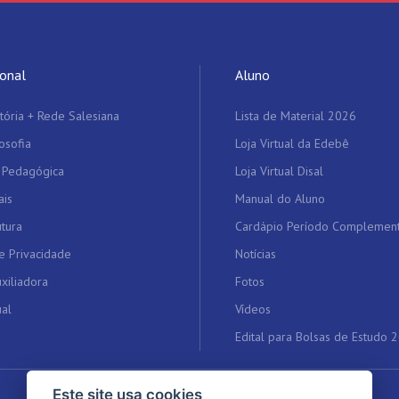
ional
Aluno
tória + Rede Salesiana
Lista de Material 2026
osofia
Loja Virtual da Edebê
 Pedagógica
Loja Virtual Disal
ais
Manual do Aluno
utura
Cardápio Período Complemen
de Privacidade
Notícias
xiliadora
Fotos
ual
Vídeos
Edital para Bolsas de Estudo 
Este site usa cookies