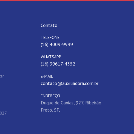
Contato
TELEFONE
(16) 4009-9999
WHATSAPP
(16) 99617-4352
tar
E-MAIL
contato@auxiliadora.com.br
ENDEREÇO
Duque de Caxias, 927, Ribeirão
Preto, SP,
2027